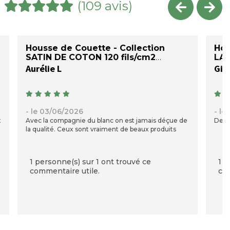
(109 avis)
Housse de Couette - Collection
Hou
SATIN DE COTON 120 fils/cm2
LA
Aurélie L
Gill
- le 03/06/2026
- le
t
Avec la compagnie du blanc on est jamais déçue de
De g
la qualité. Ceux sont vraiment de beaux produits
1 personne(s) sur 1 ont trouvé ce
1 p
commentaire utile.
com