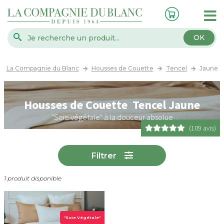
OK
La Compagnie du Blanc
Housses de Couette
Tencel
Jaune
Housses de Couette Tencel Jaune
"Soie végétale" à la douceur absolue
(109 avis)
Filtrer
1 produit disponible
"Soie Végétale"