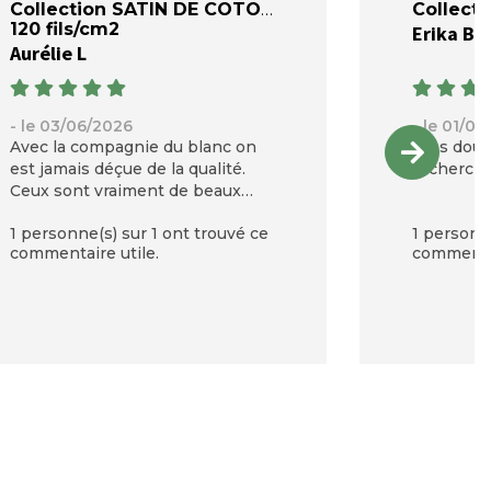
Collection SATIN DE COTON
Collect
120 fils/cm2
Erika B
Aurélie L
- le 03/06/2026
- le 01/0
Avec la compagnie du blanc on
Très douc
est jamais déçue de la qualité.
recherchai
Ceux sont vraiment de beaux
produits
1 personne(s) sur 1 ont trouvé ce
1 personne
commentaire utile.
commentai