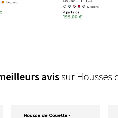
240 x 260 cm Lin Lavé
10 coloris
12 coloris
€
199,00 €
meilleurs avis
sur Housses 
Housse de Couette -