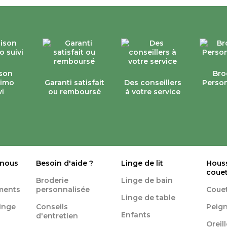
ison
Bro
simo
Garanti satisfait
Des conseillers
Person
vi
ou remboursé
à votre service
 nous
Besoin d'aide ?
Linge de lit
Hous
coue
Broderie
Linge de bain
ments
personnalisée
Coue
Linge de table
linge
Conseils
Peign
Enfants
d'entretien
Oreil