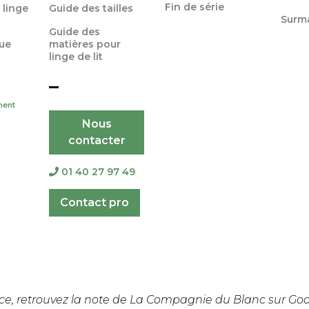
Fin de série
 linge
Guide des tailles
Surm
Guide des
ue
matières pour
linge de lit
ment
Nous
contacter
01 40 27 97 49
Contact pro
ce, retrouvez la note de
La Compagnie du Blanc
sur Goo