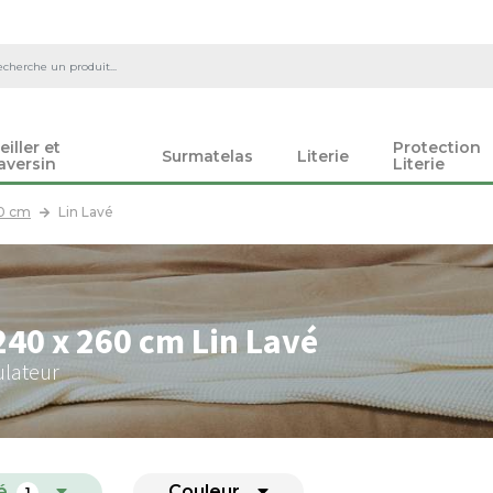
eiller et
Protection
Surmatelas
Literie
aversin
Literie
0 cm
Lin Lavé
40 x 260 cm Lin Lavé
ulateur
é
Couleur
1