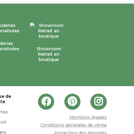
deries
nalisées
Showroom
Retrait en
boutique
se de
tte
ttes
Mentions légales
oir
Conditions générales de vente
lers
Protection des données