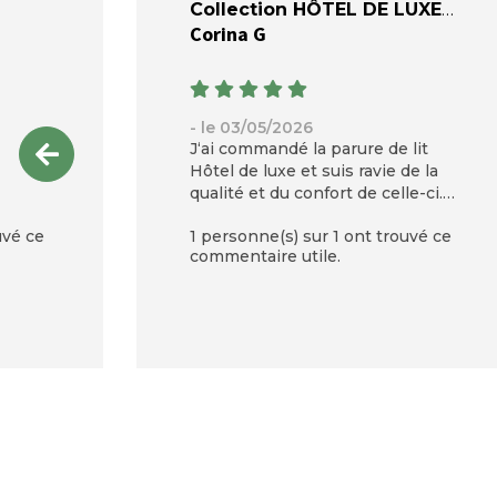
Collection HÔTEL DE LUXE
Corina G
- le 03/05/2026
J‘ai commandé la parure de lit
Hôtel de luxe et suis ravie de la
qualité et du confort de celle-ci.
Je recommande vivement. Le
uvé ce
1 personne(s) sur 1 ont trouvé ce
prix parle de la très belle qualité.
commentaire utile.