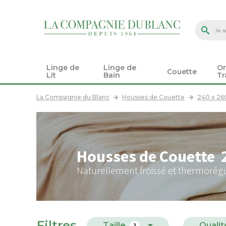
Linge de
Linge de
Or
Couette
Lit
Bain
Tr
La Compagnie du Blanc
Housses de Couette
240 x 26
Housses de Couette 2
Naturellement froissé et thermorég
Filtres
Taille
Qualit
1