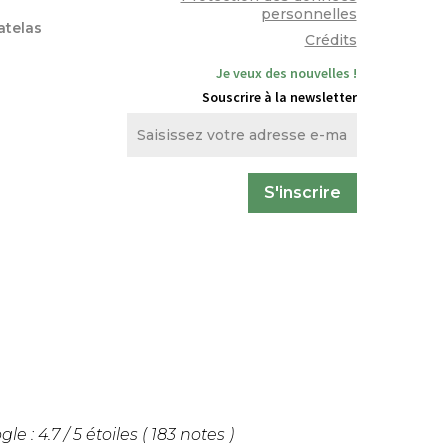
personnelles
atelas
Crédits
Je veux des nouvelles !
Souscrire à la newsletter
gle :
4.7
/
5
étoiles (
183
notes
)