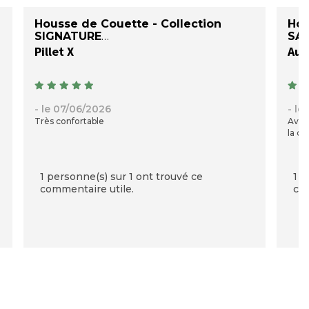
Housse de Couette - Collection
Hou
SIGNATURE
SAT
Pillet X
Auré
- le 07/06/2026
- le
Très confortable
Avec
la qu
1 personne(s) sur 1 ont trouvé ce
1 p
commentaire utile.
com