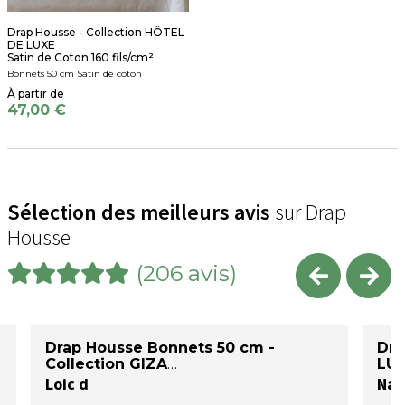
Drap Housse - Collection HÔTEL
DE LUXE
Satin de Coton 160 fils/cm²
Bonnets 50 cm Satin de coton
47,00 €
Sélection des meilleurs avis
sur Drap
Housse
(206 avis)
Drap Housse Bonnets 50 cm -
Dra
Collection GIZA
LU
Loic d
Nad