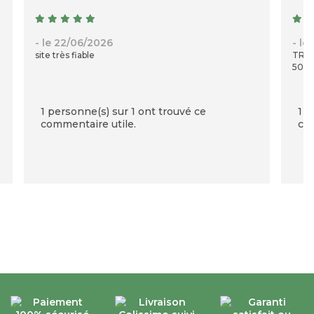
- le 22/06/2026
- le
site très fiable
TRES
50 C
1 personne(s) sur 1 ont trouvé ce
1 p
commentaire utile.
com