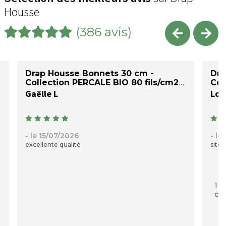
Housse
(386 avis)
Drap Housse Bonnets 30 cm -
Dra
Collection PERCALE BIO 80 fils/cm2
Col
Gaëlle L
Loi
- le 15/07/2026
- le
excellente qualité
site 
1 p
com