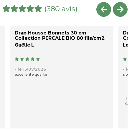
(380 avis)
Drap Housse Bonnets 30 cm -
Dra
Collection PERCALE BIO 80 fils/cm2
Col
Gaëlle L
Loi
- le 15/07/2026
- le
excellente qualité
site 
1 p
com