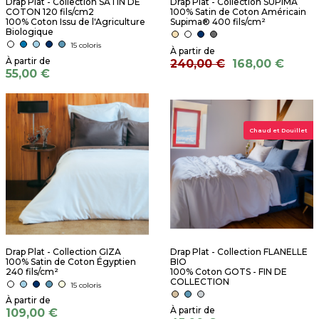
Drap Plat - Collection SATIN DE
Drap Plat - Collection SUPIMA
COTON 120 fils/cm2
100% Satin de Coton Américain
100% Coton Issu de l'Agriculture
Supima® 400 fils/cm²
Biologique
15 coloris
240,00 €
168,00 €
55,00 €
Chaud et Douillet
Drap Plat - Collection GIZA
Drap Plat - Collection FLANELLE
100% Satin de Coton Égyptien
BIO
240 fils/cm²
100% Coton GOTS - FIN DE
COLLECTION
15 coloris
109,00 €