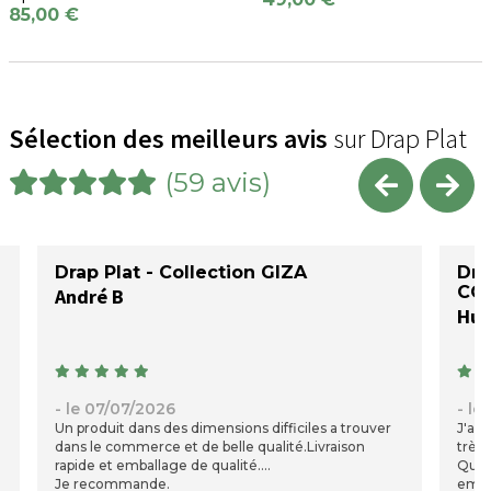
85,00 €
Sélection des meilleurs avis
sur Drap Plat
(59 avis)
Drap Plat - Collection GIZA
Dra
COT
André B
- le 07/07/2026
- le
Un produit dans des dimensions difficiles a trouver
J'ai 
dans le commerce et de belle qualité.Livraison
très 
rapide et emballage de qualité.
Qual
Je recommande.
emba