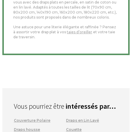
vous avec des draps plats en percale, en satin de coton ou
en lin lavé. Adaptés à toutes les tailles de lit (70x90 cm,
80x200 cm, 140x190 cm, 160x200 cm, 180x220 cm, etc.),
nos produits sont proposés dans de nombreux coloris.
Une astuce pour une literie élégante et raffinée ? Pensez
à assortir votre drap plat à vos
taies d’oreiller
et votre taie
de traversin.
Vous pourriez être
intéressés par...
Couverture Polaire
Draps en Lin Lavé
Draps housse
Couette