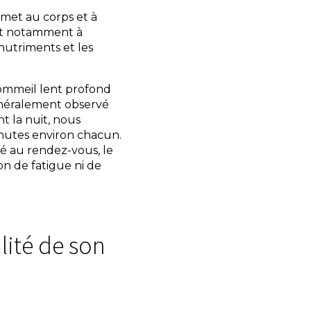
rmet au corps et à
met notamment à
 nutriments et les
sommeil lent profond
énéralement observé
t la nuit, nous
nutes environ chacun.
ité au rendez-vous, le
on de fatigue ni de
ité de son