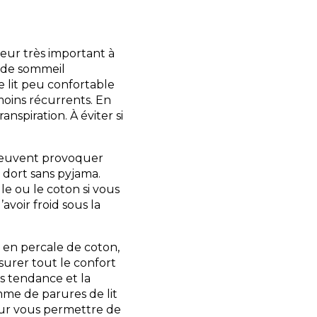
ur très important à
 de sommeil
de lit peu confortable
oins récurrents. En
ranspiration. À éviter si
n peuvent provoquer
n dort sans pyjama.
e ou le coton si vous
avoir froid sous la
 en percale de coton,
surer tout le confort
s tendance et la
mme de parures de lit
our vous permettre de