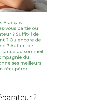
s Français
tes-vous partie ou
eur ? Suffit-il de
nt ? Ou encore de
rne ? Autant de
ortance du sommeil
Compagnie du
onne ses meilleurs
en récupérer
éparateur ?