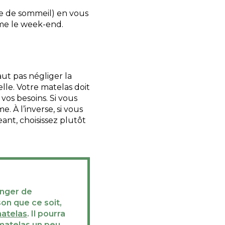
me de sommeil) en vous
ême le week-end.
faut pas négliger la
elle. Votre matelas doit
vos besoins. Si vous
 À l’inverse, si vous
ant, choisissez plutôt
anger de
on que ce soit,
atelas
. Il pourra
 matelas un peu