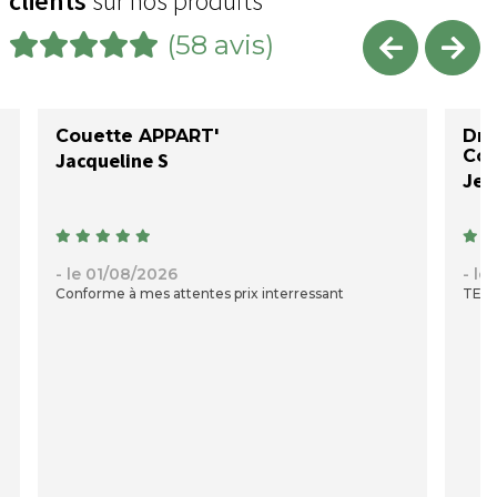
clients
sur nos produits
(58 avis)
Couette APPART'
Dra
Col
Jacqueline S
Jea
- le 01/08/2026
- le
Conforme à mes attentes prix interressant
TENC