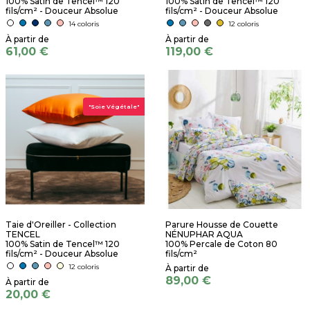
100% Satin de Tencel™ 120
100% Satin de Tencel™ 120
fils/cm² - Douceur Absolue
fils/cm² - Douceur Absolue
14 coloris
12 coloris
61,00 €
119,00 €
"Soie Végétale"
Taie d'Oreiller - Collection
Parure Housse de Couette
TENCEL
NÉNUPHAR AQUA
100% Satin de Tencel™ 120
100% Percale de Coton 80
fils/cm² - Douceur Absolue
fils/cm²
12 coloris
89,00 €
20,00 €