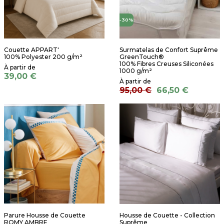
-30%
Couette APPART'
Surmatelas de Confort Suprême
100% Polyester 200 g/m²
GreenTouch®
100% Fibres Creuses Siliconées
1000 g/m²
39,00 €
95,00 €
66,50 €
Parure Housse de Couette
Housse de Couette - Collection
ROMY AMBRE
Suprême