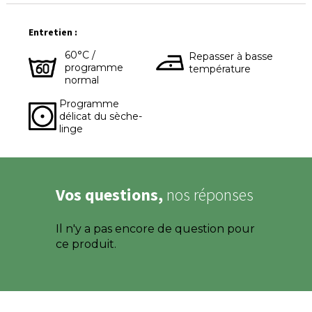
Entretien :
60°C /
Repasser à basse
programme
température
normal
Programme
délicat du sèche-
linge
Vos questions,
nos réponses
Il n'y a pas encore de question pour
ce produit.