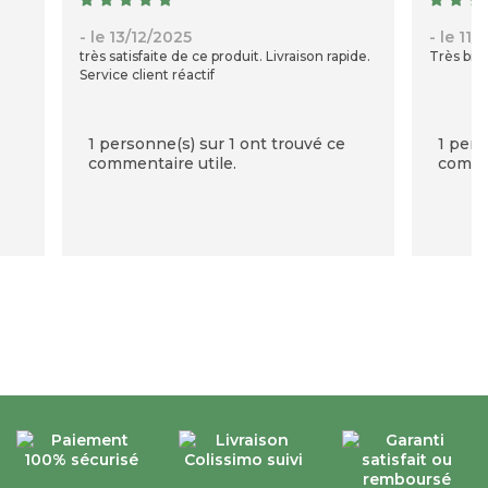
- le 13/12/2025
- le 11/
très satisfaite de ce produit. Livraison rapide.
Très bie
Service client réactif
1 personne(s) sur 1 ont trouvé ce
1 pers
commentaire utile.
commen