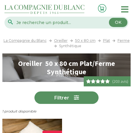
OK
La Compagnie du Blanc
Oreiller
50 x 80 cm
Plat
Ferme
Synthétique
Oreiller 50 x 80 cm Plat/Ferme
Synthétique
Plat ferme
(203 avis)
Filtrer
1 produit disponible