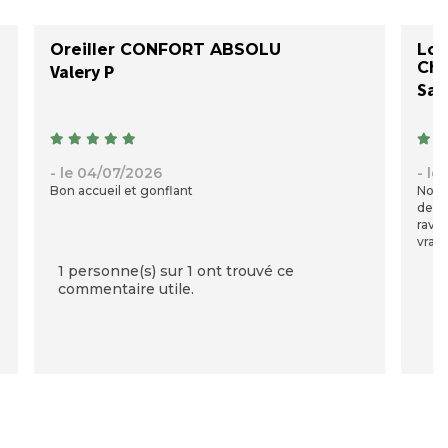
Oreiller CONFORT ABSOLU
Lot
Ch
Valery P
San
- le 04/07/2026
- le
Bon accueil et gonflant
Nous
depu
ravis
vraim
1 personne(s) sur 1 ont trouvé ce
commentaire utile.