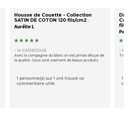
Housse de Couette - Collection
Dra
SATIN DE COTON 120 fils/cm2
Col
fil
Aurélie L
Peg
- le 03/06/2026
- le
Avec la compagnie du blanc on est jamais déçue de
Très 
la qualité. Ceux sont vraiment de beaux produits
1 personne(s) sur 1 ont trouvé ce
1 p
commentaire utile.
com