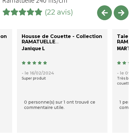
Ramatuelle 240 fils/cm²
(22 avis)
ion
Housse de Couette - Collection
Taie d
RAMATUELLE
RAMAT
Janique L
MARTI
- le 16/02/2024
- le 09
Super produit
Très bien
couette.
0 personne(s) sur 1 ont trouvé ce
1 pers
commentaire utile.
commen