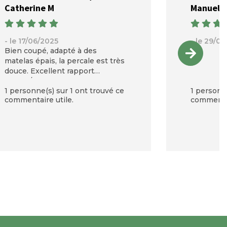
Catherine M
Manuelit
- le 17/06/2025
- le 29/0
Bien coupé, adapté à des
Tb
matelas épais, la percale est très
douce. Excellent rapport
qualité/prix
1 personne(s) sur 1 ont trouvé ce
1 personne
commentaire utile.
commentai