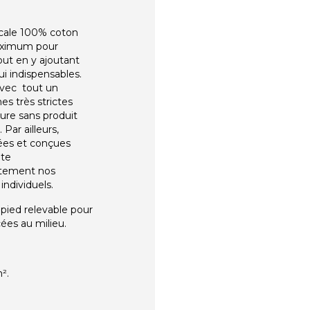
ercale 100% coton
maximum pour
out en y ajoutant
i indispensables.
avec tout un
s très strictes
ure sans produit
Par ailleurs,
sées et conçues
nte
ètement nos
ndividuels.
pied relevable pour
ées au milieu.
².