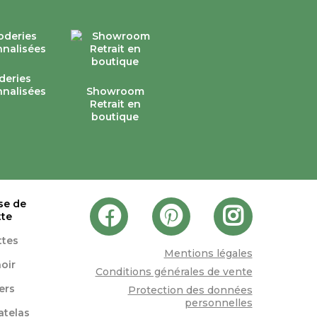
deries
nalisées
Showroom
Retrait en
boutique
se de
tte
ttes
Mentions légales
oir
Conditions générales de vente
lers
Protection des données
personnelles
atelas