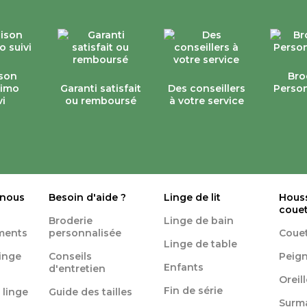
ison
Bro
simo
Garanti satisfait
Des conseillers
Person
vi
ou remboursé
à votre service
 nous
Besoin d'aide ?
Linge de lit
Hous
coue
Broderie
Linge de bain
ments
personnalisée
Coue
Linge de table
linge
Conseils
Peign
Enfants
d'entretien
Oreil
Fin de série
 linge
Guide des tailles
Surm