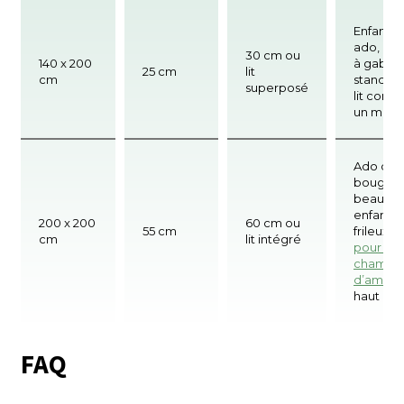
Enfant o
ado, pet
30 cm ou
140 x 200
à gabari
25 cm
lit
cm
standard
superposé
lit contr
un mur
Ado qui
bouge
beaucou
enfant
200 x 200
60 cm ou
55 cm
frileux,
lit
cm
lit intégré
pour un
chambr
d’amis
, li
haut
FAQ